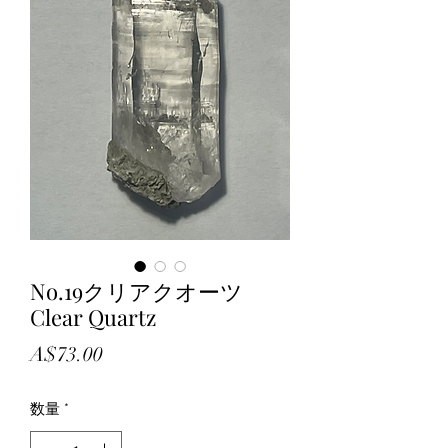
No.19クリアクオーツ
Clear Quartz
価
A$73.00
格
数量
*