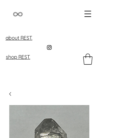
about REST.
shop REST.