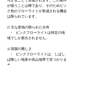
与えることで形成されます。この条件
が揃うことは稀であり、そのためピン
ク色のフローライトが形成される機会
は限られています。
2) 主な産地の限られた分布
• ピンクフローライトは特定の地
域でしか産出されません。
3) 採掘の難しさ
• ピンクフローライトは、しばし
ば険しい地形や高山地帯で見つかりま
す。
• 採掘自体が困難であることに加
え、透明度や色合いの優れた結晶を見
つけるのはさらに稀です。
4) 鉱物愛好家やコレクターの人気
• ピンクフローライトは、その美
しさと希少性から鉱物コレクターの間