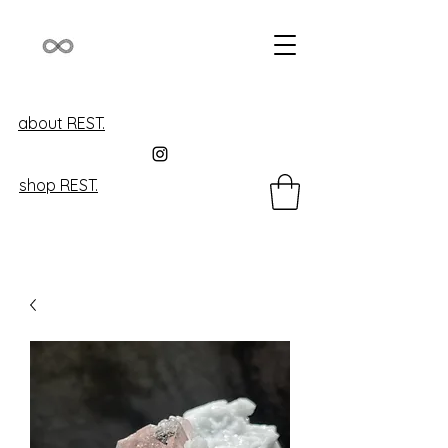
about REST.
shop REST.