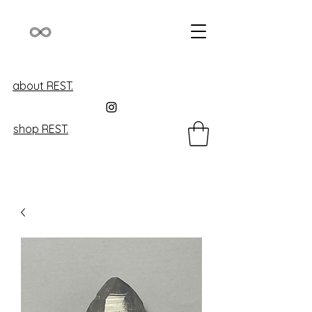
about REST.
shop REST.